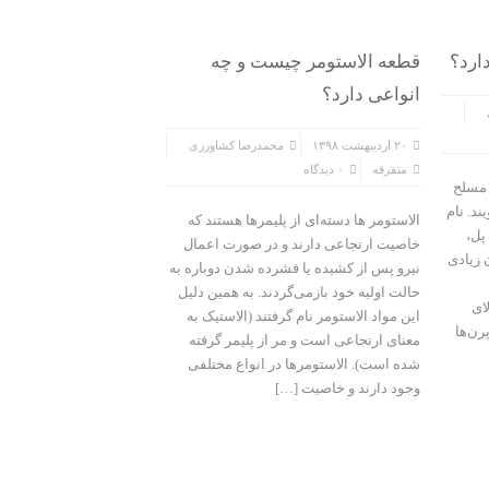
ارد؟
قطعه الاستومر چیست و چه
انواعی دارد؟
۲۰ اردیبهشت ۱۳۹۸
محمدرضا کشاورزی
متفرقه
۰ دیدگاه
 مسلح
د. نام
الاستومر ها دسته‌ای از پلیمرها هستند که
پل،
خاصیت ارتجاعی دارند و در صورت اعمال
 زیادی
نیرو پس از کشیده یا فشرده شدن دوباره به
حالت اولیه خود بازمی‌گردند. به همین دلیل
ای
این مواد الاستومر نام گرفتند (الاستیک به
رن‌ها
معنای ارتجاعی است و مر از پلیمر گرفته
شده است). الاستومرها در انواع مختلفی
وجود دارند و خاصیت […]