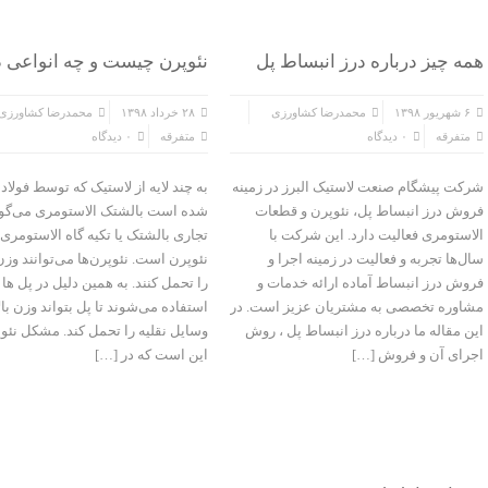
همه چیز درباره درز انبساط پل
نئوپرن چیست و چه انواعی د
۶ شهریور ۱۳۹۸
محمدرضا کشاورزی
۲۸ خرداد ۱۳۹۸
محمدرضا کشاورزی
متفرقه
۰ دیدگاه
متفرقه
۰ دیدگاه
شرکت پیشگام صنعت لاستیک البرز در زمینه
به چند لایه از لاستیک که توسط فولاد
فروش درز انبساط پل، نئوپرن و قطعات
شده است بالشتک الاستومری می‌گوین
الاستومری فعالیت دارد. این شرکت با
تجاری بالشتک یا تکیه گاه الاستومری 
سال‌ها تجربه و فعالیت در زمینه اجرا و
نئوپرن است. نئوپرن‌ها می‌توانند وزن
فروش درز انبساط آماده ارائه خدمات و
را تحمل کنند. به همین دلیل در پل ها
مشاوره تخصصی به مشتریان عزیز است. در
استفاده می‌شوند تا پل بتواند وزن بال
این مقاله ما درباره درز انبساط پل ، روش
وسایل نقلیه را تحمل کند. مشکل نئوپ
اجرای آن و فروش […]
این است که در […]