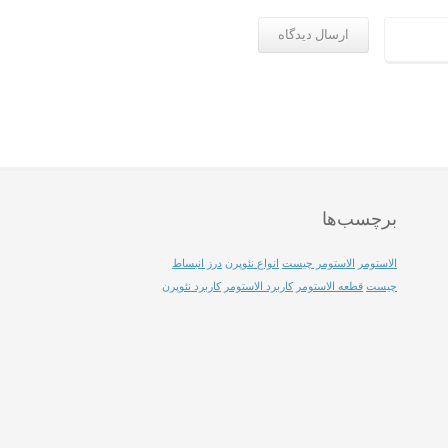
برچسب‌ها
الاستومر
الاستومر چیست
انواع نئوپرن
درز انبساط
چیست
قطعه الاستومر
کاربرد الاستومر
کاربرد نئوپرن