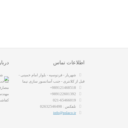
اطلاعات تماس
دربار
شهریار - فردوسیه - بلوار امام خمینی -
شر
قبل از کلانتری - جنب آسانسور سازی نیما
ساخت 
989121468518+
مصارف 
989122601392+
مهندسی
021-65466019
کفاشی و
تلفکس : 02632546498
info@pslaco.ir