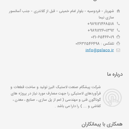
شهریار - فردوسیه - بلوار امام خمینی - قبل از کلانتری - جنب آسانسور
سازی نیما
989121468518+
989122601392+
021-65466019
تلفکس : 02632546498
info@pslaco.ir
درباره ما
شرکت پیشگام صنعت لاستیک البرز تولید و ساخت قطعات و
فرآوردهای لاستیکی را جهت مصارف مورد نیاز در پروژه های
گوناگون فنی و مهندسی ( اعم از پل سازی ، صنایع ، معدن ،
کفاشی و ... ) را دارا می باشد .
همکاری با پیمانکاران