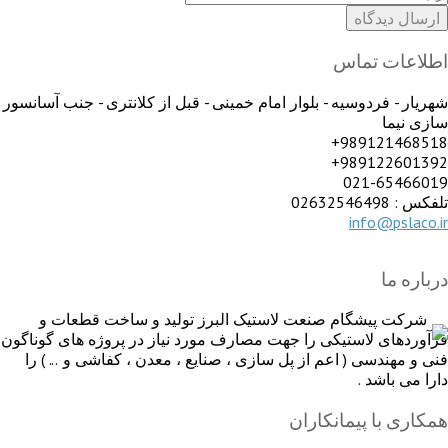
اطلاعات تماس
شهریار - فردوسیه - بلوار امام خمینی - قبل از کلانتری - جنب آسانسور
سازی نیما
989121468518+
989122601392+
021-65466019
تلفکس : 02632546498
info@pslaco.ir
درباره ما
شرکت پیشگام صنعت لاستیک البرز تولید و ساخت قطعات و
فرآوردهای لاستیکی را جهت مصارف مورد نیاز در پروژه های گوناگون
فنی و مهندسی ( اعم از پل سازی ، صنایع ، معدن ، کفاشی و ... ) را
دارا می باشد .
همکاری با پیمانکاران